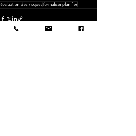
évaluation des risques
formaliser
planifier
Voir tout
Posts récents