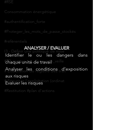
#RSE
Consommation énergétique
#authentification_forte
#Proteger_les_mots_de_passe_stockés
#référentiels
ANALYSER / EVALUER
I3 - Définir une politique de mise
Identifier le ou les dangers dans 
#E2_mettre_en_place_une_veille
chaque unité de travail 
Analyser les conditions d’exposition 
# Elaboration du registre des trait
aux risques 
# Sécuriser l'exploitation (ordinat
Evaluer les risques 
#Restitution #plan d'actions