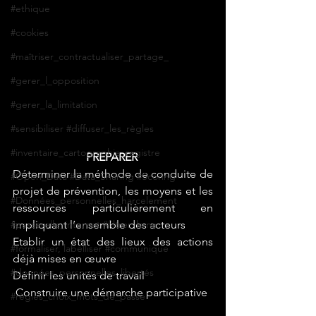
#ethique
#cookies
#maîtriser_contractualiser_partage_
#gerer_l_opposition
#gerer_la_limitation
#sensibiliser #diffuser_les_règles
#inventaire_cartographie_registre
PREPARER 
Déterminer la méthode de conduite de 
#Open_Data #Data_Sharing #Scoring
projet de prévention, les moyens et les 
#Données_personnelles_harcelement
ressources particulièrement en 
#passerelle_internet #filtrer_la na
impliquant l’ensemble des acteurs 
Etablir un état des lieux des actions 
#formaliser, labelliser #communique
déjà mises en œuvre 
#données_personnelles_libertés
Définir les unités de travail 
 Construire une démarche participative 
#règles_choix_mots_de_passe