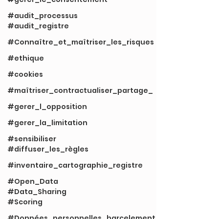
#audit_processus
#audit_registre
#Connaître_et_maîtriser_les_risques
#ethique
#cookies
#maîtriser_contractualiser_partage_
#gerer_l_opposition
#gerer_la_limitation
#sensibiliser
#diffuser_les_règles
#inventaire_cartographie_registre
#Open_Data
#Data_Sharing
#Scoring
#Données_personnelles_harcelement