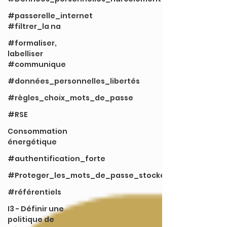
#passerelle_internet
#filtrer_la na
#formaliser,
labelliser
#communique
#données_personnelles_libertés
#règles_choix_mots_de_passe
#RSE
Consommation
énergétique
#authentification_forte
#Proteger_les_mots_de_passe_stockés
#référentiels
I3 - Définir une
politique de