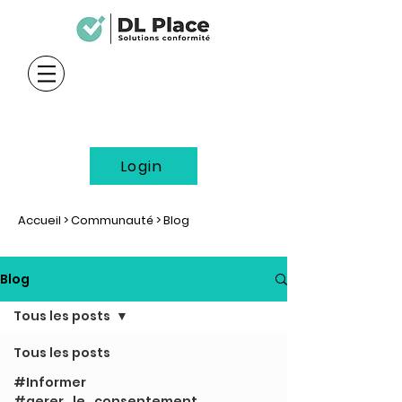
Login
Accueil
>
Communauté
> Blog
Blog
Tous les posts
Tous les posts
#Informer
#gerer_le_consentement