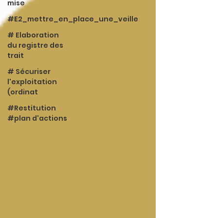
mise
#E2_mettre_en_place_une_veille
# Elaboration
du registre des
trait
# Sécuriser
l'exploitation
(ordinat
#Restitution
#plan d'actions