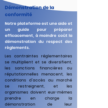
Démonstration de la
conformité
Notre plateforme est une aide et
un guide pour préparer
efficacement, à moindre coût la
démonstration du respect des
règlements.​
Les contraintes réglementaires
se multiplient et se diversifient,
les sanctions financières ou
réputationnelles menacent, les
conditions d'accès au marché
se restreignent, et les
organismes doivent eux-mêmes
prendre en charge la
démonstration de leur