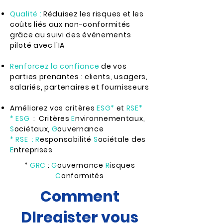
Qualité :
Réduisez les risques et les
coûts
liés aux non-conformités
grâce au suivi des événements
piloté avec l'IA
Renforcez la confiance
de vos
parties prenantes : clients, usagers,
salariés, partenaires et fournisseurs
Améliorez vos critères
ESG*
et
RSE*
* ESG
: Critères
E
nvironnementaux,
S
ociétaux,
G
ouvernance​
* RSE :
R
esponsabilité
S
ociétale des
E
ntreprises
*
GRC
:
G
ouvernance
R
isques
C
onformités
Comment
Dlregister vous