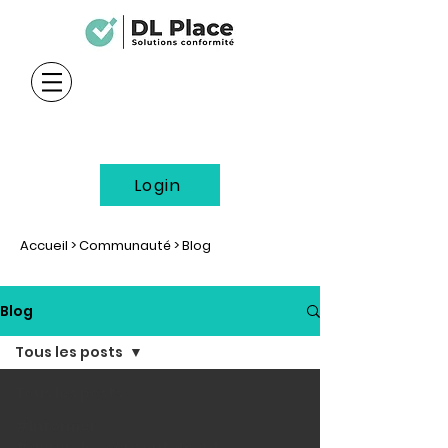
Login
Accueil
>
Communauté
> Blog
Blog
Tous les posts
Tous les posts
#Informer
#gerer_le_consentement