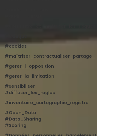
#audit_processus
#audit_registre
#Connaître_et_maîtriser_les_risques
#ethique
#cookies
#maîtriser_contractualiser_partage_
#gerer_l_opposition
#gerer_la_limitation
#sensibiliser
#diffuser_les_règles
#inventaire_cartographie_registre
#Open_Data
#Data_Sharing
#Scoring
#Données_personnelles_harcelement