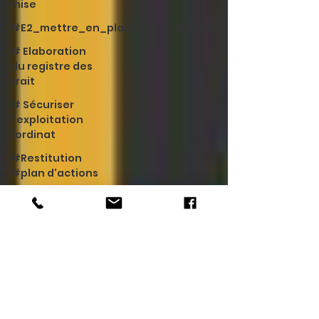
mise
#E2_mettre_en_place_une_veille
# Elaboration
du registre des
trait
# Sécuriser
l'exploitation
(ordinat
#Restitution
#plan d'actions