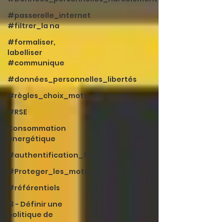
#passerelle_internet
#filtrer_la na
#formaliser,
labelliser
#communique
#données_personnelles_libertés
#règles_choix_mots_de_passe
#RSE
Consommation
énergétique
#authentification_forte
#Proteger_les_mots_de_passe_stockés
#référentiels
I3 - Définir une
politique de