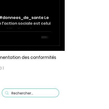
#donnees_de_sante Le
 l'action sociale est celui
ment
notifications de...
cumentation des conformités
E
0 |
e politique de mise