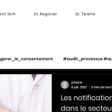
nt GLPI
DL Register
DL Teams
#gerer_le_consentement
#audit_processus #au
_les_risques
#ethique
#cookies
jclairie
6 juil. 2021
2 min de lec
Les notificatio
ser_partage_
#gerer_l_opposition
#gerer_la
dans le secteu