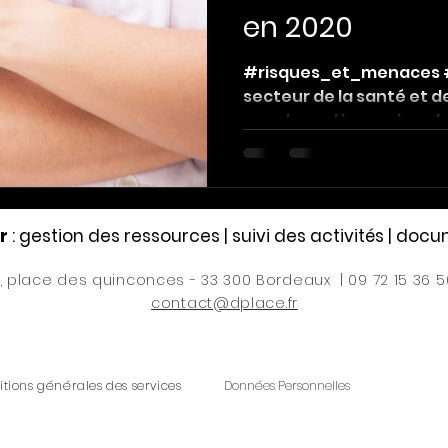
en 2020
s_règles
#inventaire_cartographie_registre
#risques_et_menaces 
secteur de la santé et de
ng #Scoring
#Données_personnelles_harcele
pour lequel le nombre de 
rer_la na
#formaliser, labelliser #communique
r
: gestion des ressources | suivi des activités | do
ibertés
#règles_choix_mots_de_passe
#RS
6, place des quinconces - 33 300 Bordeaux | 09 72 15 36 5
contact@dplace.fr
ue
#authentification_forte
tions générales
des services
Données Personnelles
passe_stockés
#référentiels
I3 - Définir un