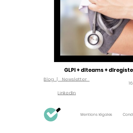
#sensibiliser #diffuser_le
#Open_Data #Data_Shari
#passerelle_internet #filt
GLPI + dlteams + dlregiste
#données_personnelles_l
Blog | Newsletter
1
LinkedIn
Consommation énergétiq
M
entions l
égales
Condi
#Proteger_les_mots_de_