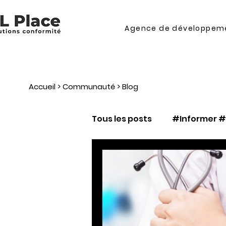
Agence de développeme
Accueil
>
Communauté
> Blog
Tous les posts
#Informer 
#Connaître_et_maîtriser
#maîtriser_contractuali