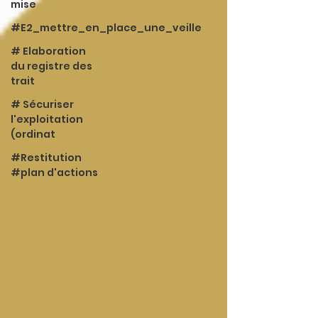
mise
#E2_mettre_en_place_une_veille
# Elaboration
du registre des
trait
# Sécuriser
l'exploitation
(ordinat
#Restitution
#plan d'actions