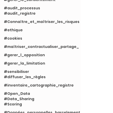
#audit_processus
#audit_registre
#Connaître_et_maîtriser_les_risques
#ethique
#cookies
#maîtriser_contractualiser_partage_
#gerer_l_opposition
#gerer_la_limitation
#sensibiliser
#diffuser_les_règles
#inventaire_cartographie_registre
#Open_Data
#Data_Sharing
#Scoring
#Données_personnelles_harcelement