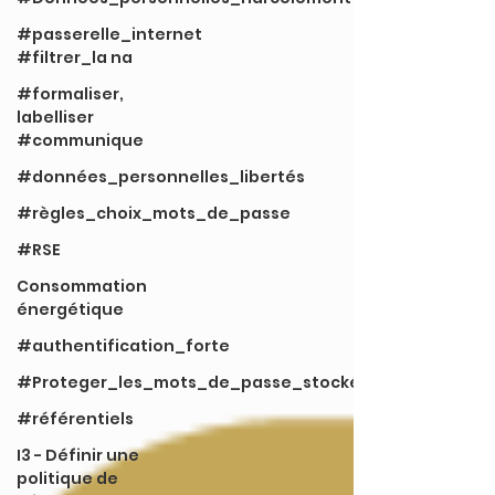
#passerelle_internet
#filtrer_la na
#formaliser,
labelliser
#communique
#données_personnelles_libertés
#règles_choix_mots_de_passe
#RSE
Consommation
énergétique
#authentification_forte
#Proteger_les_mots_de_passe_stockés
#référentiels
I3 - Définir une
politique de