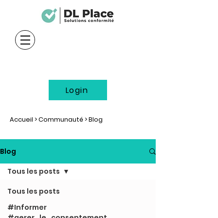
Login
Accueil
>
Communauté
> Blog
Blog
Tous les posts
Tous les posts
#Informer
#gerer_le_consentement