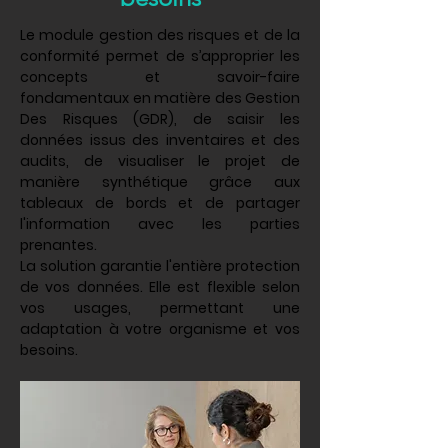
Le module gestion des risques et de la
conformité permet de s’approprier les
concepts et savoir-faire
fondamentaux en matière des Gestion
Des Risques (GDR), de saisir les
données issus des inventaires et des
audits, de visualiser le projet de
manière synthétique grâce aux
tableaux de bords et de partager
l'information avec les parties
prenantes.
La solution garantie l'entière protection
de vos données. Elle est flexible selon
vos usages, permettant une
adaptation à votre organisme et vos
besoins.