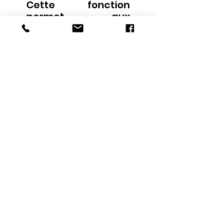
Cette fonction
permet aux
entreprises de
visualiser les
exigences légales,
réglementaires et
de rapprocher les
décisions prises par
l'organisme de
celles-ci afin de
mieux démontrer le
suivi des
référentiels.