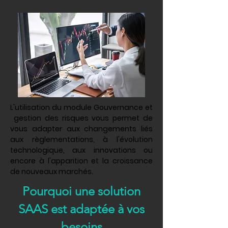
L'utilisation du module Gouvernance et
gestion des risques vous permet de
vous adapter aux changements liés
aux règlementations, à l'évolution
technologique, aux innovations ou
encore à l'apparition et la croissance
de nouveaux marchés.
Pourquoi une solution
SAAS est adaptée à vos
besoins