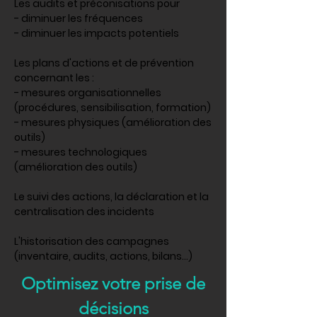
Les audits et préconisations pour
- diminuer les fréquences
- diminuer les impacts potentiels
Les plans d'actions et de prévention
concernant les :
- mesures organisationnelles
(procédures, sensibilisation, formation)
- mesures physiques (amélioration des
outils)
- mesures technologiques
(amélioration des outils)
Le suivi des actions, la déclaration et la
centralisation des incidents
L'historisation des campagnes
(inventaire, audits, actions, bilans...)
Optimisez votre prise de
décisions