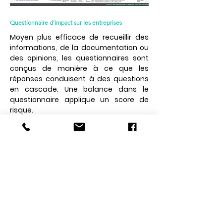
Questionnaire d'impact sur les entreprises
Moyen plus efficace de recueillir des
informations, de la documentation ou
des opinions, les questionnaires sont
conçus de manière à ce que les
réponses conduisent à des questions
en cascade. Une balance dans le
questionnaire applique un score de
risque.
Rapports spécifiques aux fournisseurs
Évaluez et comparez les fournisseurs
en fonction des réponses individuelles
et des scores de risque au fil du temps.
Communiquez ensuite facilement et
rapidement les informations à la
direction.