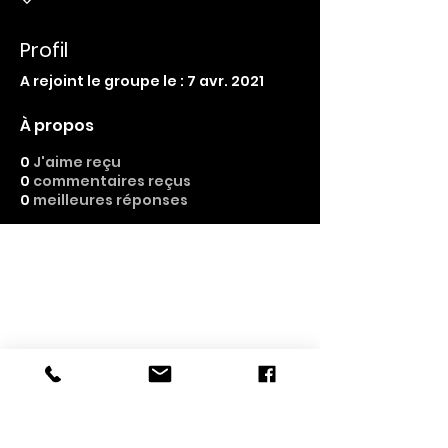
Profil
A rejoint le groupe le : 7 avr. 2021
À propos
0
J'aime reçu
0
commentaires reçus
0
meilleures réponses
GLPI + dlteams + dlregister
: gestion des
ressources | suivi des activités |
documentation des conformités