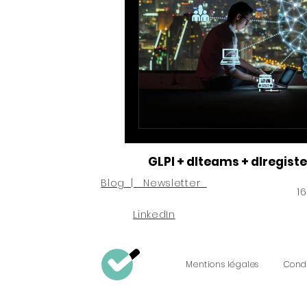
#sensibiliser #diffuser_le
#Open_Data #Data_Shari
#passerelle_internet #filt
GLPI + dlteams + dlregiste
#données_personnelles_l
Blog | Newsletter
1
LinkedIn
Consommation énergétiq
M
entions l
égales
Condi
#Proteger_les_mots_de_