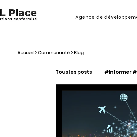
Agence de développeme
Accueil
>
Communauté
> Blog
Tous les posts
#Informer 
#Connaître_et_maîtriser
#maîtriser_contractuali