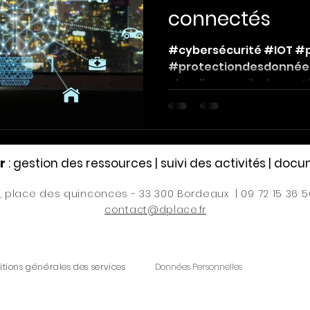
connectés
s_règles
#inventaire_cartographie_registre
#cybersécurité #IOT #
#protectiondesdonnées 
ng #Scoring
#Données_personnelles_harcele
plus d'appareils domest
internet, la...
rer_la na
#formaliser, labelliser #communique
r
: gestion des ressources | suivi des activités | do
ibertés
#règles_choix_mots_de_passe
#RS
6, place des quinconces - 33 300 Bordeaux | 09 72 15 36 5
contact@dplace.fr
ue
#authentification_forte
tions générales
des services
Données Personnelles
passe_stockés
#référentiels
I3 - Définir un