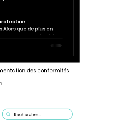
protection
Alors que de plus en
ment
iques se connectent à
cumentation des conformités
E
0 |
e politique de mise