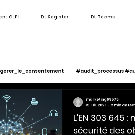
nt GLPI
DL Register
DL Teams
#gerer_le_consentement
#audit_processus #au
_les_risques
#ethique
#cookies
marketing69575
15 juil. 2021
2 min de lec
L'EN 303 645 :
ser_partage_
#gerer_l_opposition
#gerer_la
sécurité des o