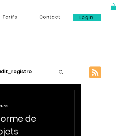
Tarifs
Contact
Login
dit_registre
ture
 norme de
_limitation
bjets