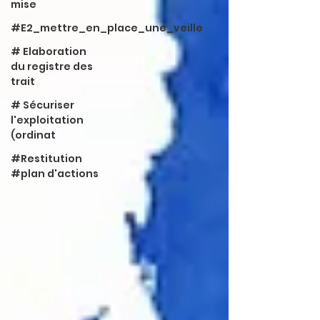
mise
#E2_mettre_en_place_une_veille
# Elaboration
du registre des
trait
# Sécuriser
l'exploitation
(ordinat
#Restitution
#plan d'actions