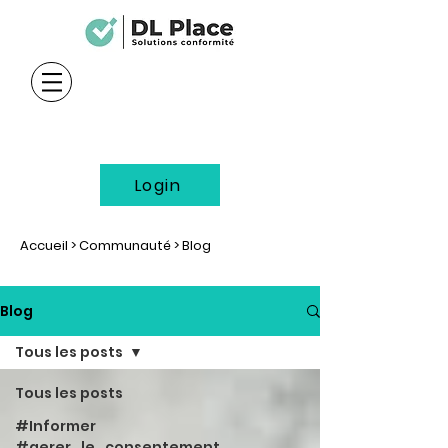
Login
Accueil
>
Communauté
> Blog
Blog
Tous les posts
Tous les posts
#Informer
#gerer_le_consentement