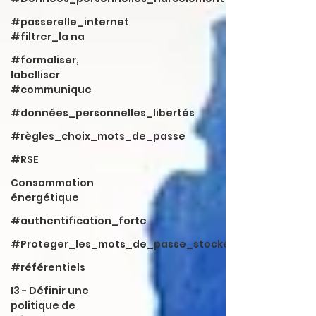
#passerelle_internet
#filtrer_la na
#formaliser,
labelliser
#communique
#données_personnelles_libertés
#règles_choix_mots_de_passe
#RSE
Consommation
énergétique
#authentification_forte
#Proteger_les_mots_de_passe_stockés
#référentiels
I3 - Définir une
politique de