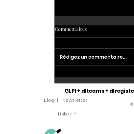
Commentaires
Rédigez un commentaire...
Infographie NIS2
GLPI + dlteams + dlregiste
Blog | Newsletter
1
LinkedIn