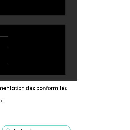
lle version du logiciel
EGISTER !
cumentation des conformités
0 |