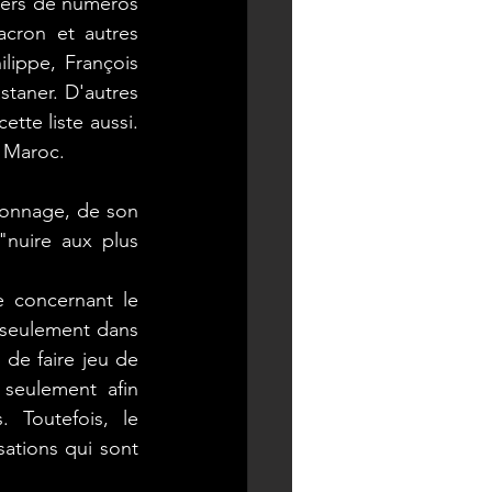
iers de numéros 
cron et autres 
ippe, François 
aner. D'autres 
tte liste aussi. 
e Maroc. 
ionnage, de son 
nuire aux plus 
e concernant le 
 seulement dans 
de faire jeu de 
seulement afin 
 Toutefois, le 
tions qui sont 