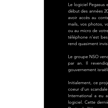
Le logiciel Pegasus 
début des années 2010
#E2_mettre_en_place_une
avoir accès au cont
mails, vos photos, vo
ou au micro de votre 
# Sécuriser l'exploitation 
téléphone n'est beso
rend quasiment invis
Le groupe NSO vend a
par an. Il revendi
gouvernement israël
Initialement, ce proj
coeur d'un scandale
International a eu 
logiciel. Cette der