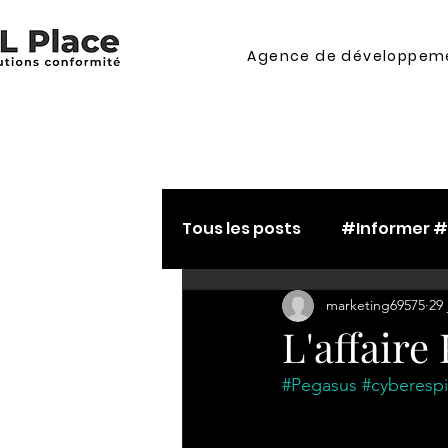
Agence de développeme
Tous les posts
#Informer 
marketing69575
29 
#Connaître_et_maîtriser
L'affaire
#Pegasus
#cyberesp
#maîtriser_contractuali