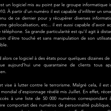
est un logiciel mis au point par le groupe informatique i
. À partir d'un numéro il est capable d'infiltrer un sma
_veille
# Elaboration du registre des trait
enu de ce dernier pour y récupérer diverses informat
tre géolocalisation, etc... il est aussi capable d'avoir a
téléphone. Sa grande particularité est qu'il agit à dista
(ordinat
#Restitution #plan d'actions
in d'être touché et sans manipulation de son utilisateur
ible.
lors ce logiciel à des états pour quelques dizaines de m
que aujourd'hui une quarantaine de clients tous ap
ien.
et vise à lutter contre le terrorisme. Malgré cela, il est
 mondial d'espionnage révélé mis Juillet. En effet, ré
accès à une liste de 50 000 numéros correspondant à
nière comportait des numéros de personnalité publique,