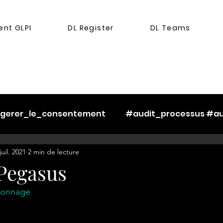
nt GLPI
DL Register
DL Teams
#gerer_le_consentement
#audit_processus #au
juil. 2021
2 min de lecture
_les_risques
#ethique
#cookies
 Pegasus
ionnage
ser_partage_
#gerer_l_opposition
#gerer_la