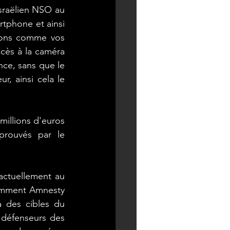
sraëlien NSO au 
rtphone et ainsi 
ions comme vos 
ccès à la caméra 
nce, sans que le 
, ainsi cela le 
illions d'euros 
prouvés par le 
 actuellement au 
cemment Amnesty 
 des cibles du 
 défenseurs des 