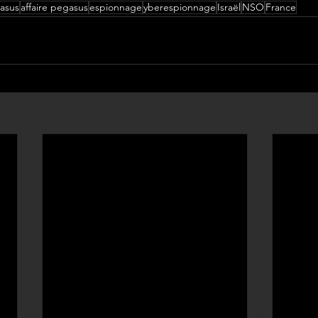
asus
affaire pegasus
espionnage
yberespionnage
Israël
NSO
France