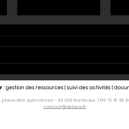
DL REGISTER, un logiciel
Nouve
intuitif au service de votre
DL R
conformité
r
: gestion des ressources | suivi des activités | do
6, place des quinconces - 33 300 Bordeaux | 09 72 15 36 5
contact@dplace.fr