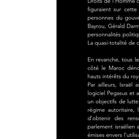
Droits de l'Homme ou
figuraient sur cett
personnes du gouver
Bayrou, Gérald Darm
personnalités politiqu
La quasi-totalité de 
En revanche, tous le
côté le Maroc dénon
hauts intérêts du ro
Par ailleurs, Israël
logiciel Pegasus et 
un objectifs de lutt
régime autoritaire,
d'obtenir des rense
parlement israëlien
émises envers l'utili