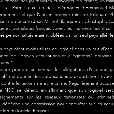
 encore des journalistes et avocats. En France, un mill
e liste. Parmis eux, un des téléphones d'Emmanuel Ma
nement tel que l'ancien premier ministre Edouard Phil
anin ou encore Jean-Michel Blanquer et Christophe Cast
e et journalistes français voient leur numéro inscrit sur ce
ces personnalités étaient ciblées par un seul pays allié, l
s pays nient avoir utiliser ce logiciel dans un but d'esp
ce de "graves accusations et allégations" pouvant "
yaume".
 assure prendre au sérieux les allégations d'espionnag
a affirmé donner des autorisations d'exportations cyber
e contre le terrorisme et le crime. Régulièrement accusé 
 la NSO se défend en affirmant que son logiciel sert 
ignements sur les réseaux terroristes ou criminels.
 a dépêché une commission pour enquêter sur les accusa
sation du logiciel Pegasus.