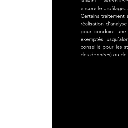
suivant : vidéosurv
encore le profilage...
#E2_mettre_en_place_une
Certains traitement 
réalisation d'analys
pour conduire une 
# Sécuriser l'exploitation 
exemptés jusqu'alors
conseillé pour les 
des données) ou de 