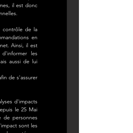
es, il est donc 
nelles.
contrôle de la 
ment
mandations en 
t. Ainsi, il est 
'informer les 
is aussi de lui 
E
in de s'assurer 
lyses d'impacts 
puis le 25 Mai 
e de personnes 
e politique de mise
'impact sont les 