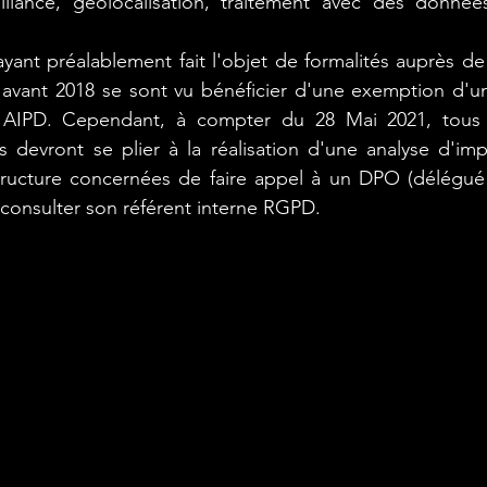
eillance, géolocalisation, traitement avec des donnée
_veille
# Elaboration du registre des trait
ayant préalablement fait l'objet de formalités auprès de
e avant 2018 se sont vu bénéficier d'une exemption d'un
AIPD. Cependant, à compter du 28 Mai 2021, tous le
(ordinat
#Restitution #plan d'actions
 devront se plier à la réalisation d'une analyse d'impac
structure concernées de faire appel à un DPO (délégué 
consulter son référent interne RGPD.