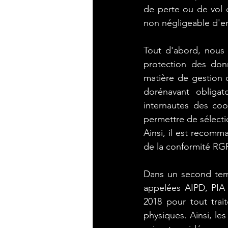
de perte ou de vol 
#sensibiliser #diffuser_le
non négligeable d'e
Tout d'abord, nous 
#Open_Data #Data_Shari
protection des don
matière de gestion de
#passerelle_internet #filt
dorénavant obligat
internautes des cook
permettre de sélecti
#données_personnelles_l
Ainsi, il est recomm
de la conformité RG
Consommation énergétiq
Dans un second temps
appelées AIPD, PIA 
2018 pour tout trai
#Proteger_les_mots_de_
physiques. Ainsi, les