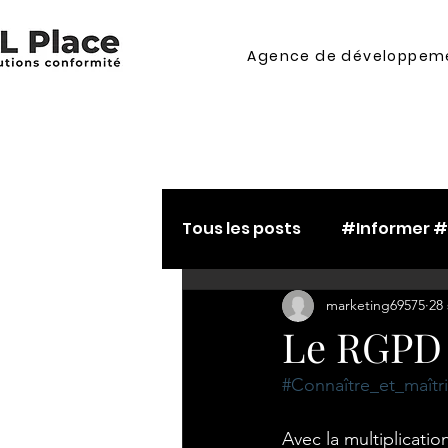
Agence de développeme
Tous les posts
#Informer 
marketing69575
28 
#Connaître_et_maîtriser
Le RGPD 
#Connaître_et_maîtri
#maîtriser_contractuali
Avec la multiplicatio