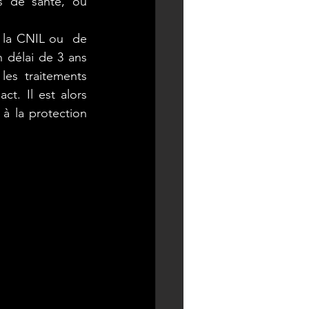
s de santé, ou 
 la CNIL ou  de 
 délai de 3 ans 
s traitements 
t. Il est alors 
à la protection 