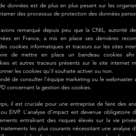
de données est de plus en plus pesant sur les organism
s_règles
#inventaire_cartographie_registre
ntamer des processus de protection des données person
avons remarqué depuis peu que la CNIL, autorité de 
ng #Scoring
#Données_personnelles_harcele
nées en France, a mis en place ses dernières recom
s cookies informatiques et traceurs sur les sites interne
rer_la na
oire de mettre en place un bandeau cookies afin d
#formaliser, labelliser #communique
ies et autres traceurs présents sur le site internet ma
onner les cookies qu'il souhaite activer ou non.
ibertés
#règles_choix_mots_de_passe
#RS
andé de consulter l'équipe marketing ou le webmaster af
PD concernant la gestion des cookies.
ue
#authentification_forte
, il est cruciale pour une entreprise de faire des ana
ou EIVP. L'analyse d'impact est devenue obligatoire de
tements entraînant des risques élevés sur la vie privé
passe_stockés
#référentiels
I3 - Définir un
 traitements les plus courants nécessitant une analyse d