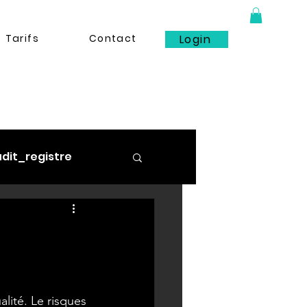
Tarifs
Contact
Login
dit_registre
_limitation
lité. Le risques 