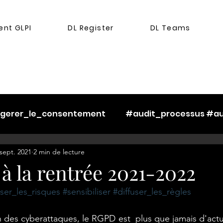
nt GLPI
DL Register
DL Teams
#gerer_le_consentement
#audit_processus #au
sept. 2021
2 min de lecture
_les_risques
#ethique
#cookies
à la rentrée 2021-2022
ser_les_risques
#sensibiliser
#diffuser_les_règles
ser_partage_
#gerer_l_opposition
#gerer_la
n des cyberattaques, le RGPD est  plus que jamais d'actua