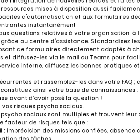
e de l'intégration de nouvelles recrues et faites 
 ressources mises à disposition aussi facilement
acités d'automatisation et aux formulaires déd
entrantes instantanément
x questions relatives à votre organisation, à l
 grâce au centre d'assistance. Standardisez l
osant de formulaires directement adaptés à ch
et diffusez-les via le mail ou Teams pour facili
ervice interne, diffusez les bonnes pratiques e
écurrentes et rassemblez-les dans votre FAQ ; a
constituez ainsi votre base de connaissances : l
se avant d’avoir posé la question !
e vos risques psycho sociaux.
 psycho sociaux sont multiples et trouvent leur
 facteur de risques tels que :
il : imprécision des missions confiées, absence d
fication des tâches