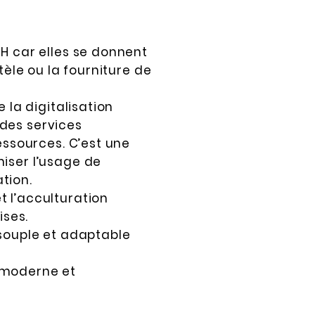
RH car elles se donnent
tèle ou la fourniture de
 la digitalisation
 des services
essources. C’est une
miser l’usage de
tion.
t l’acculturation
ises.
 souple et adaptable
t moderne et