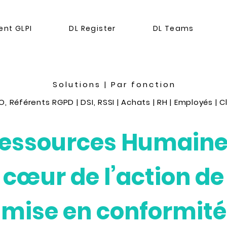
nt GLPI
DL Register
DL Teams
Solutions
|
Par fonction
O, Référents RGPD
|
DSI, RSSI
|
Achats
|
RH
|
Employés
| C
Ressources Humaines
cœur de l’action de
mise en conformité